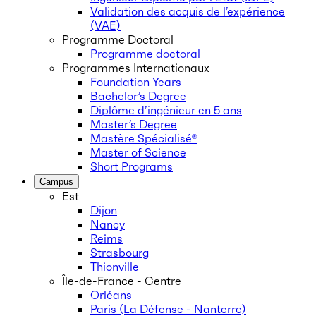
Validation des acquis de l’expérience
(VAE)
Programme Doctoral
Programme doctoral
Programmes Internationaux
Foundation Years
Bachelor’s Degree
Diplôme d’ingénieur en 5 ans
Master’s Degree
Mastère Spécialisé®
Master of Science
Short Programs
Campus
Est
Dijon
Nancy
Reims
Strasbourg
Thionville
Île-de-France - Centre
Orléans
Paris (La Défense - Nanterre)