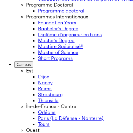
Programme Doctoral
Programme doctoral
Programmes Internationaux
Foundation Years
Bachelor’s Degree
Diplôme d’ingénieur en 5 ans
Master’s Degree
Mastère Spécialisé®
Master of Science
Short Programs
Campus
Est
Dijon
Nancy
Reims
Strasbourg
Thionville
Île-de-France - Centre
Orléans
Paris (La Défense - Nanterre)
Tours
Ouest