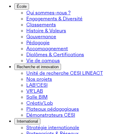
École
Qui sommes-nous ?
Engagements & Diversité
Classements
Histoire & Valeurs
Gouvernance
Pédagogie
Accompagnement
Diplômes & Certifications
Vie de campus
Recherche et innovation
Unité de recherche CESI LINEACT
Nos projets
LAB’CESI
VR’LAB
Salle BIM
Créativ’Lab
Plateaux pédagogiques
Démonstrateurs CESI
International
Stratégie internationale
Partenariats & Réseaux