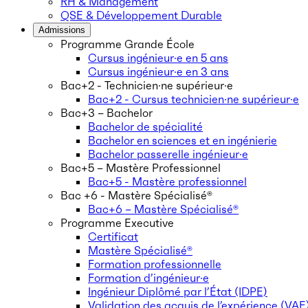
RH & Management
QSE & Développement Durable
Admissions
Programme Grande École
Cursus ingénieur·e en 5 ans
Cursus ingénieur·e en 3 ans
Bac+2 - Technicien·ne supérieur·e
Bac+2 - Cursus technicien·ne supérieur·e
Bac+3 – Bachelor
Bachelor de spécialité
Bachelor en sciences et en ingénierie
Bachelor passerelle ingénieur·e
Bac+5 – Mastère Professionnel
Bac+5 - Mastère professionnel
Bac +6 - Mastère Spécialisé®
Bac+6 – Mastère Spécialisé®
Programme Executive
Certificat
Mastère Spécialisé®
Formation professionnelle
Formation d’ingénieur·e
Ingénieur Diplômé par l’État (IDPE)
Validation des acquis de l’expérience (VAE