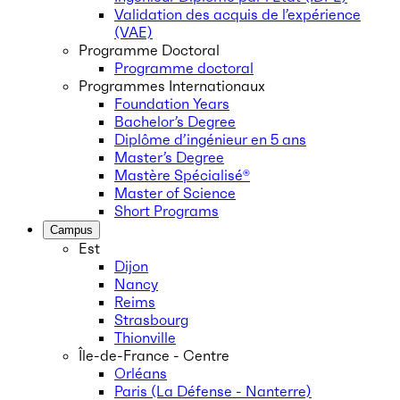
Validation des acquis de l’expérience
(VAE)
Programme Doctoral
Programme doctoral
Programmes Internationaux
Foundation Years
Bachelor’s Degree
Diplôme d’ingénieur en 5 ans
Master’s Degree
Mastère Spécialisé®
Master of Science
Short Programs
Campus
Est
Dijon
Nancy
Reims
Strasbourg
Thionville
Île-de-France - Centre
Orléans
Paris (La Défense - Nanterre)