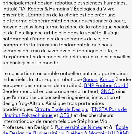
principalement design, robotique et sciences humaines,
intitulé “IA, Robots & Humains ? Écologies du Vivre
Ensemble”. L’ambition de la chaire est de créer une
plateforme d’expérimentation pour questionner à court,
moyen et plus long terme la place de la robotique sociale
et de l’intelligence artificielle dans la société. Il s’agit
notamment d’imaginer des scénarios de vie, de
comprendre la transition fondamentale que nous
sommes en train de vivre avec la robotique et l’IA, et
d’expérimenter des modes de relation entre ces nouvelles
technologies et le monde.
Le consortium rassemble actuellement cinq partenaires
industriels : la start-up en robotique
Spoon
,
Korian
(leader
européen des maisons de retraites),
BNP Paribas Cardif
(leader mondial en assurance emprunteur),
SNCF
, ainsi
que l’entreprise de conseil en ingénierie, innovation et
design frog-Altran. Ainsi que trois partenaires
académiques (
Strate Ecole de Design
, l’
ENSTA Paris de
l’Institut Polytechnique
et
CESI
) et des chercheurs
internationaux de renom tels que Stéphane Vial,
Professeur en Design à l’
Université de Nîmes
et à l’
École
de Design de l’Université du Québec à Montréal (UQÀM)
,