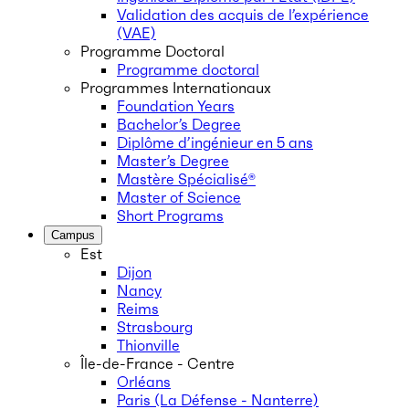
Validation des acquis de l’expérience
(VAE)
Programme Doctoral
Programme doctoral
Programmes Internationaux
Foundation Years
Bachelor’s Degree
Diplôme d’ingénieur en 5 ans
Master’s Degree
Mastère Spécialisé®
Master of Science
Short Programs
Campus
Est
Dijon
Nancy
Reims
Strasbourg
Thionville
Île-de-France - Centre
Orléans
Paris (La Défense - Nanterre)