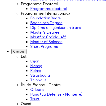
Programme Doctoral
Programme doctoral
Programmes Internationaux
Foundation Years
Bachelor’s Degree
Diplôme d’ingénieur en 5 ans
Master’s Degree
Mastère Spécialisé®
Master of Science
Short Programs
Campus
Est
Dijon
Nancy
Reims
Strasbourg
Thionville
Île-de-France - Centre
Orléans
Paris (La Défense - Nanterre)
Tours
Ouest