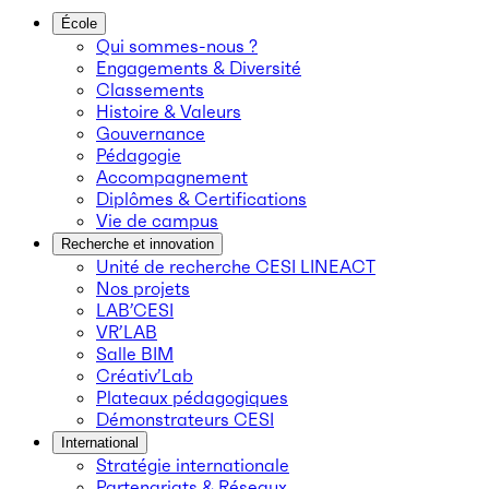
École
Qui sommes-nous ?
Engagements & Diversité
Classements
Histoire & Valeurs
Gouvernance
Pédagogie
Accompagnement
Diplômes & Certifications
Vie de campus
Recherche et innovation
Unité de recherche CESI LINEACT
Nos projets
LAB’CESI
VR’LAB
Salle BIM
Créativ’Lab
Plateaux pédagogiques
Démonstrateurs CESI
International
Stratégie internationale
Partenariats & Réseaux