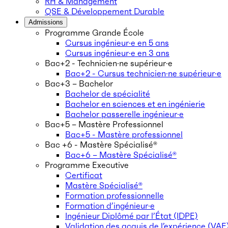
RH & Management
QSE & Développement Durable
Admissions
Programme Grande École
Cursus ingénieur·e en 5 ans
Cursus ingénieur·e en 3 ans
Bac+2 - Technicien·ne supérieur·e
Bac+2 - Cursus technicien·ne supérieur·e
Bac+3 – Bachelor
Bachelor de spécialité
Bachelor en sciences et en ingénierie
Bachelor passerelle ingénieur·e
Bac+5 – Mastère Professionnel
Bac+5 - Mastère professionnel
Bac +6 - Mastère Spécialisé®
Bac+6 – Mastère Spécialisé®
Programme Executive
Certificat
Mastère Spécialisé®
Formation professionnelle
Formation d’ingénieur·e
Ingénieur Diplômé par l’État (IDPE)
Validation des acquis de l’expérience (VAE