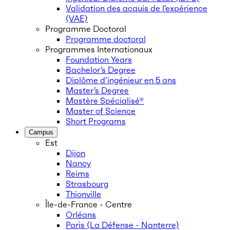
Validation des acquis de l’expérience
(VAE)
Programme Doctoral
Programme doctoral
Programmes Internationaux
Foundation Years
Bachelor’s Degree
Diplôme d’ingénieur en 5 ans
Master’s Degree
Mastère Spécialisé®
Master of Science
Short Programs
Campus
Est
Dijon
Nancy
Reims
Strasbourg
Thionville
Île-de-France - Centre
Orléans
Paris (La Défense - Nanterre)