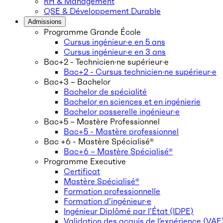
RH & Management
QSE & Développement Durable
Admissions
Programme Grande École
Cursus ingénieur·e en 5 ans
Cursus ingénieur·e en 3 ans
Bac+2 - Technicien·ne supérieur·e
Bac+2 - Cursus technicien·ne supérieur·e
Bac+3 – Bachelor
Bachelor de spécialité
Bachelor en sciences et en ingénierie
Bachelor passerelle ingénieur·e
Bac+5 – Mastère Professionnel
Bac+5 - Mastère professionnel
Bac +6 - Mastère Spécialisé®
Bac+6 – Mastère Spécialisé®
Programme Executive
Certificat
Mastère Spécialisé®
Formation professionnelle
Formation d’ingénieur·e
Ingénieur Diplômé par l’État (IDPE)
Validation des acquis de l’expérience (VAE