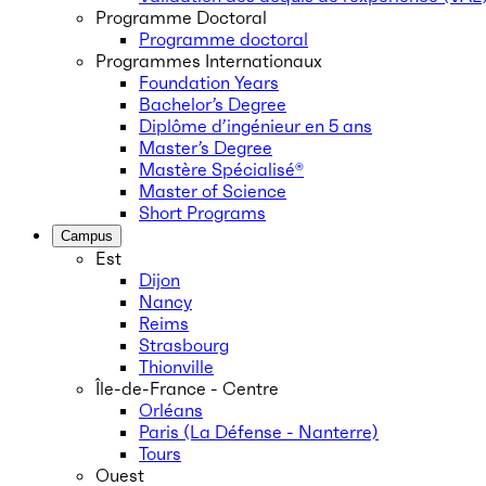
Programme Doctoral
Programme doctoral
Programmes Internationaux
Foundation Years
Bachelor’s Degree
Diplôme d’ingénieur en 5 ans
Master’s Degree
Mastère Spécialisé®
Master of Science
Short Programs
Campus
Est
Dijon
Nancy
Reims
Strasbourg
Thionville
Île-de-France - Centre
Orléans
Paris (La Défense - Nanterre)
Tours
Ouest