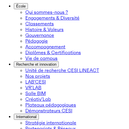
École
Qui sommes-nous ?
Engagements & Diversité
Classements
Histoire & Valeurs
Gouvernance
Pédagogie
Accompagnement
Diplômes & Certifications
Vie de campus
Recherche et innovation
Unité de recherche CESI LINEACT
Nos projets
LAB’CESI
VR’LAB
Salle BIM
Créativ’Lab
Plateaux pédagogiques
Démonstrateurs CESI
International
Stratégie internationale
Partenariats & Réseaux