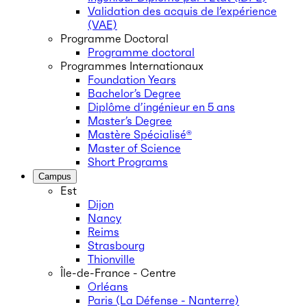
Validation des acquis de l’expérience
(VAE)
Programme Doctoral
Programme doctoral
Programmes Internationaux
Foundation Years
Bachelor’s Degree
Diplôme d’ingénieur en 5 ans
Master’s Degree
Mastère Spécialisé®
Master of Science
Short Programs
Campus
Est
Dijon
Nancy
Reims
Strasbourg
Thionville
Île-de-France - Centre
Orléans
Paris (La Défense - Nanterre)