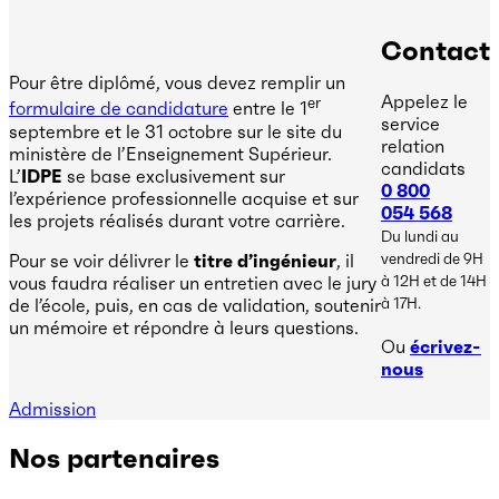
Contact
Pour être diplômé, vous devez remplir un
Appelez le
er
formulaire de candidature
entre le 1
service
septembre et le 31 octobre sur le site du
relation
ministère de l’Enseignement Supérieur.
candidats
L’
IDPE
se base exclusivement sur
0 800
l’expérience professionnelle acquise et sur
054 568
les projets réalisés durant votre carrière.
Du lundi au
Pour se voir délivrer le
titre d’ingénieur
, il
vendredi de 9H
vous faudra réaliser un entretien avec le jury
à 12H et de 14H
de l’école, puis, en cas de validation, soutenir
à 17H.
un mémoire et répondre à leurs questions.
Ou
écrivez-
nous
Admission
Nos partenaires