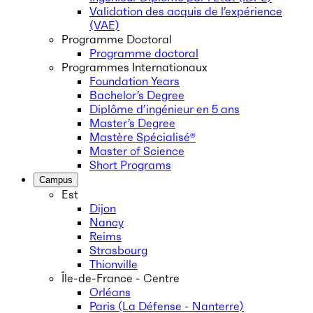
Validation des acquis de l’expérience
(VAE)
Programme Doctoral
Programme doctoral
Programmes Internationaux
Foundation Years
Bachelor’s Degree
Diplôme d’ingénieur en 5 ans
Master’s Degree
Mastère Spécialisé®
Master of Science
Short Programs
Campus
Est
Dijon
Nancy
Reims
Strasbourg
Thionville
Île-de-France - Centre
Orléans
Paris (La Défense - Nanterre)