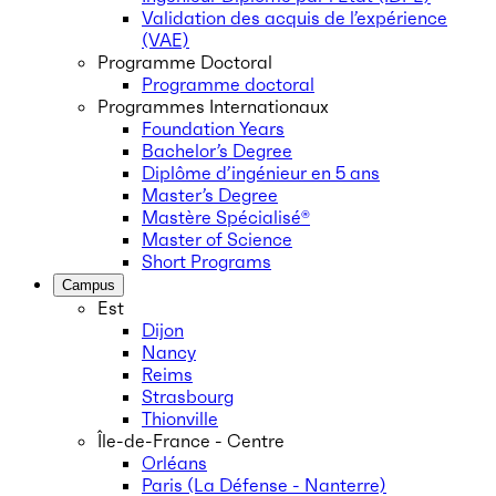
Validation des acquis de l’expérience
(VAE)
Programme Doctoral
Programme doctoral
Programmes Internationaux
Foundation Years
Bachelor’s Degree
Diplôme d’ingénieur en 5 ans
Master’s Degree
Mastère Spécialisé®
Master of Science
Short Programs
Campus
Est
Dijon
Nancy
Reims
Strasbourg
Thionville
Île-de-France - Centre
Orléans
Paris (La Défense - Nanterre)