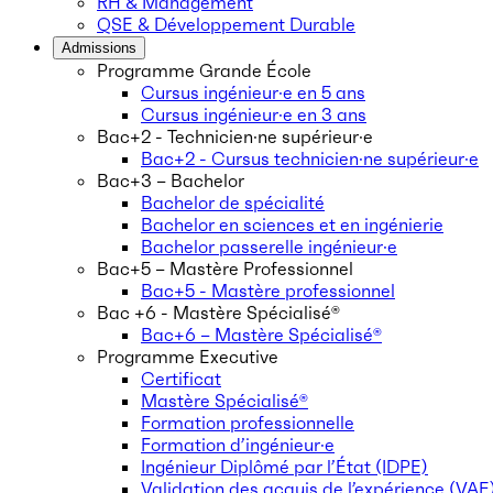
RH & Management
QSE & Développement Durable
Admissions
Programme Grande École
Cursus ingénieur·e en 5 ans
Cursus ingénieur·e en 3 ans
Bac+2 - Technicien·ne supérieur·e
Bac+2 - Cursus technicien·ne supérieur·e
Bac+3 – Bachelor
Bachelor de spécialité
Bachelor en sciences et en ingénierie
Bachelor passerelle ingénieur·e
Bac+5 – Mastère Professionnel
Bac+5 - Mastère professionnel
Bac +6 - Mastère Spécialisé®
Bac+6 – Mastère Spécialisé®
Programme Executive
Certificat
Mastère Spécialisé®
Formation professionnelle
Formation d’ingénieur·e
Ingénieur Diplômé par l’État (IDPE)
Validation des acquis de l’expérience (VAE