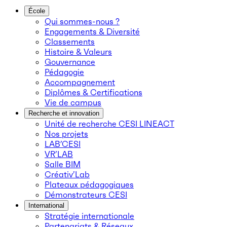
École
Qui sommes-nous ?
Engagements & Diversité
Classements
Histoire & Valeurs
Gouvernance
Pédagogie
Accompagnement
Diplômes & Certifications
Vie de campus
Recherche et innovation
Unité de recherche CESI LINEACT
Nos projets
LAB’CESI
VR’LAB
Salle BIM
Créativ’Lab
Plateaux pédagogiques
Démonstrateurs CESI
International
Stratégie internationale
Partenariats & Réseaux