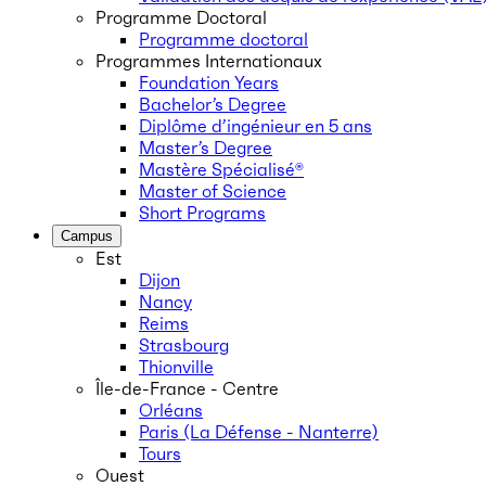
Programme Doctoral
Programme doctoral
Programmes Internationaux
Foundation Years
Bachelor’s Degree
Diplôme d’ingénieur en 5 ans
Master’s Degree
Mastère Spécialisé®
Master of Science
Short Programs
Campus
Est
Dijon
Nancy
Reims
Strasbourg
Thionville
Île-de-France - Centre
Orléans
Paris (La Défense - Nanterre)
Tours
Ouest