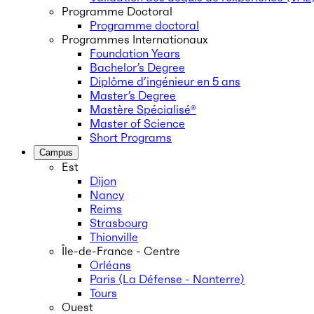
Programme Doctoral
Programme doctoral
Programmes Internationaux
Foundation Years
Bachelor’s Degree
Diplôme d’ingénieur en 5 ans
Master’s Degree
Mastère Spécialisé®
Master of Science
Short Programs
Campus
Est
Dijon
Nancy
Reims
Strasbourg
Thionville
Île-de-France - Centre
Orléans
Paris (La Défense - Nanterre)
Tours
Ouest