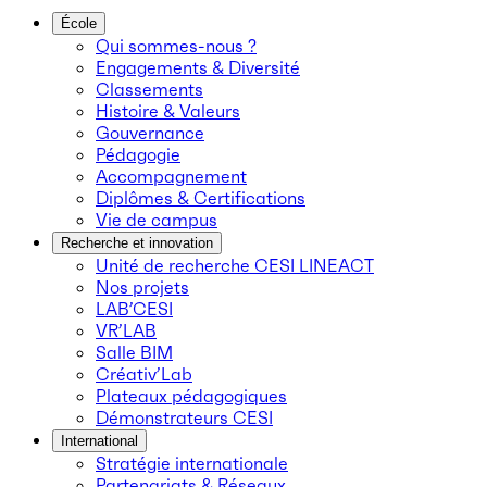
École
Qui sommes-nous ?
Engagements & Diversité
Classements
Histoire & Valeurs
Gouvernance
Pédagogie
Accompagnement
Diplômes & Certifications
Vie de campus
Recherche et innovation
Unité de recherche CESI LINEACT
Nos projets
LAB’CESI
VR’LAB
Salle BIM
Créativ’Lab
Plateaux pédagogiques
Démonstrateurs CESI
International
Stratégie internationale
Partenariats & Réseaux