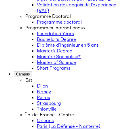
Validation des acquis de l’expérience
(VAE)
Programme Doctoral
Programme doctoral
Programmes Internationaux
Foundation Years
Bachelor’s Degree
Diplôme d’ingénieur en 5 ans
Master’s Degree
Mastère Spécialisé®
Master of Science
Short Programs
Campus
Est
Dijon
Nancy
Reims
Strasbourg
Thionville
Île-de-France - Centre
Orléans
Paris (La Défense - Nanterre)