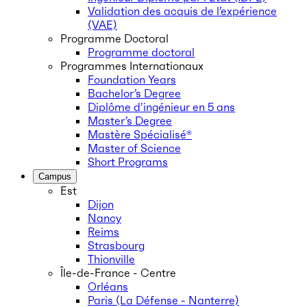
Validation des acquis de l’expérience
(VAE)
Programme Doctoral
Programme doctoral
Programmes Internationaux
Foundation Years
Bachelor’s Degree
Diplôme d’ingénieur en 5 ans
Master’s Degree
Mastère Spécialisé®
Master of Science
Short Programs
Campus
Est
Dijon
Nancy
Reims
Strasbourg
Thionville
Île-de-France - Centre
Orléans
Paris (La Défense - Nanterre)