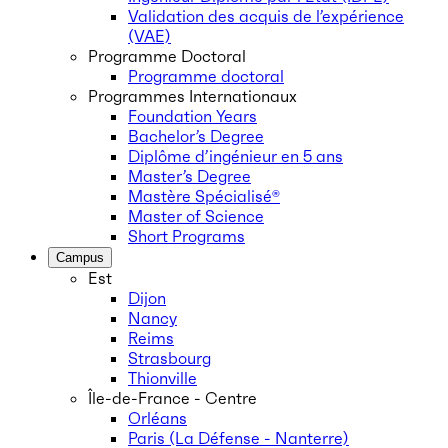
Validation des acquis de l’expérience
(VAE)
Programme Doctoral
Programme doctoral
Programmes Internationaux
Foundation Years
Bachelor’s Degree
Diplôme d’ingénieur en 5 ans
Master’s Degree
Mastère Spécialisé®
Master of Science
Short Programs
Campus
Est
Dijon
Nancy
Reims
Strasbourg
Thionville
Île-de-France - Centre
Orléans
Paris (La Défense - Nanterre)