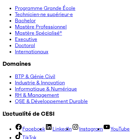
Programme Grande École
Technicien·ne supérieur·e
Bachelor
Mastère Professionnel
Mastère Spécialisé®
Executive
Doctoral
Internationaux
Domaines
BTP & Génie Civil
Industrie & Innovation
Informatique & Numérique
RH & Management
QSE & Développement Durable
L'actualité de CESI
Facebook
LinkedIn
Instagram
YouTube
TikTok