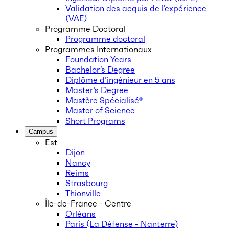
Validation des acquis de l’expérience
(VAE)
Programme Doctoral
Programme doctoral
Programmes Internationaux
Foundation Years
Bachelor’s Degree
Diplôme d’ingénieur en 5 ans
Master’s Degree
Mastère Spécialisé®
Master of Science
Short Programs
Campus
Est
Dijon
Nancy
Reims
Strasbourg
Thionville
Île-de-France - Centre
Orléans
Paris (La Défense - Nanterre)