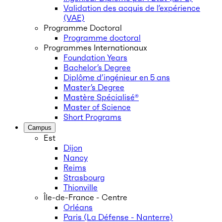
Validation des acquis de l’expérience
(VAE)
Programme Doctoral
Programme doctoral
Programmes Internationaux
Foundation Years
Bachelor’s Degree
Diplôme d’ingénieur en 5 ans
Master’s Degree
Mastère Spécialisé®
Master of Science
Short Programs
Campus
Est
Dijon
Nancy
Reims
Strasbourg
Thionville
Île-de-France - Centre
Orléans
Paris (La Défense - Nanterre)