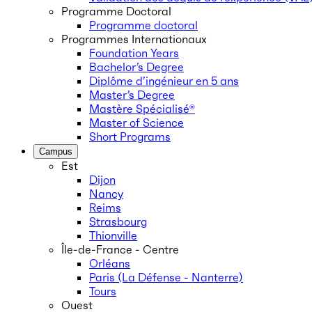
Programme Doctoral
Programme doctoral
Programmes Internationaux
Foundation Years
Bachelor’s Degree
Diplôme d’ingénieur en 5 ans
Master’s Degree
Mastère Spécialisé®
Master of Science
Short Programs
Campus
Est
Dijon
Nancy
Reims
Strasbourg
Thionville
Île-de-France - Centre
Orléans
Paris (La Défense - Nanterre)
Tours
Ouest