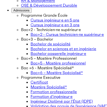
RH & Management
QSE & Développement Durable
Admissions
Programme Grande École
Cursus ingénieur·e en 5 ans
Cursus ingénieur·e en 3 ans
Bac+2 - Technicien·ne supérieur·e
Bac+2 - Cursus technicien·ne supérieur·e
Bac+3 – Bachelor
Bachelor de spécialité
Bachelor en sciences et en ingénierie
Bachelor passerelle ingénieur·e
Bac+5 – Mastère Professionnel
Bac+5 - Mastère professionnel
Bac +6 - Mastère Spécialisé®
Bac+6 – Mastère Spécialisé®
Programme Executive
Certificat
Mastère Spécialisé®
Formation professionnelle
Formation d’ingénieur·e
Ingénieur Diplômé par l’État (IDPE)
Validation des acquis de l’expérience (VAE