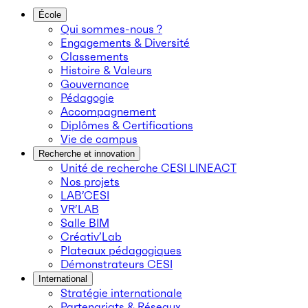
École
Qui sommes-nous ?
Engagements & Diversité
Classements
Histoire & Valeurs
Gouvernance
Pédagogie
Accompagnement
Diplômes & Certifications
Vie de campus
Recherche et innovation
Unité de recherche CESI LINEACT
Nos projets
LAB’CESI
VR’LAB
Salle BIM
Créativ’Lab
Plateaux pédagogiques
Démonstrateurs CESI
International
Stratégie internationale
Partenariats & Réseaux