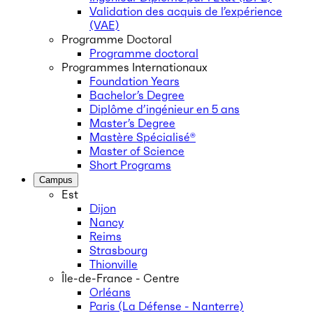
Validation des acquis de l’expérience
(VAE)
Programme Doctoral
Programme doctoral
Programmes Internationaux
Foundation Years
Bachelor’s Degree
Diplôme d’ingénieur en 5 ans
Master’s Degree
Mastère Spécialisé®
Master of Science
Short Programs
Campus
Est
Dijon
Nancy
Reims
Strasbourg
Thionville
Île-de-France - Centre
Orléans
Paris (La Défense - Nanterre)