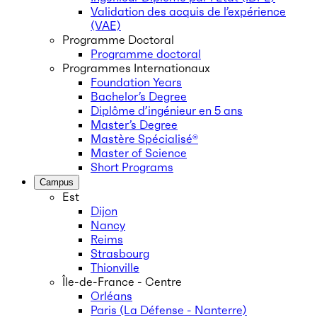
Validation des acquis de l’expérience
(VAE)
Programme Doctoral
Programme doctoral
Programmes Internationaux
Foundation Years
Bachelor’s Degree
Diplôme d’ingénieur en 5 ans
Master’s Degree
Mastère Spécialisé®
Master of Science
Short Programs
Campus
Est
Dijon
Nancy
Reims
Strasbourg
Thionville
Île-de-France - Centre
Orléans
Paris (La Défense - Nanterre)