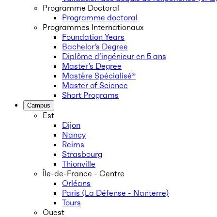
Programme Doctoral
Programme doctoral
Programmes Internationaux
Foundation Years
Bachelor’s Degree
Diplôme d’ingénieur en 5 ans
Master’s Degree
Mastère Spécialisé®
Master of Science
Short Programs
Campus
Est
Dijon
Nancy
Reims
Strasbourg
Thionville
Île-de-France - Centre
Orléans
Paris (La Défense - Nanterre)
Tours
Ouest