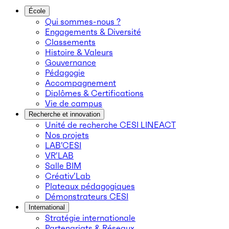
École
Qui sommes-nous ?
Engagements & Diversité
Classements
Histoire & Valeurs
Gouvernance
Pédagogie
Accompagnement
Diplômes & Certifications
Vie de campus
Recherche et innovation
Unité de recherche CESI LINEACT
Nos projets
LAB’CESI
VR’LAB
Salle BIM
Créativ’Lab
Plateaux pédagogiques
Démonstrateurs CESI
International
Stratégie internationale
Partenariats & Réseaux