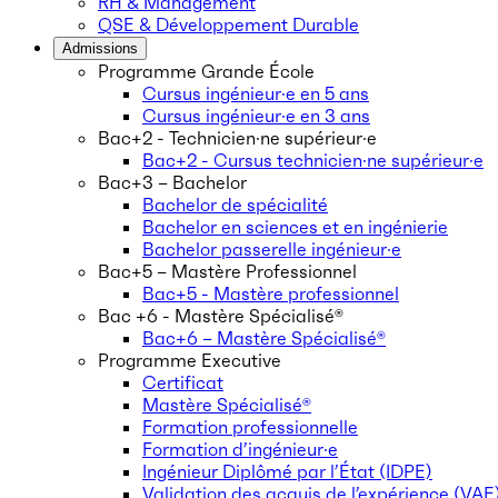
RH & Management
QSE & Développement Durable
Admissions
Programme Grande École
Cursus ingénieur·e en 5 ans
Cursus ingénieur·e en 3 ans
Bac+2 - Technicien·ne supérieur·e
Bac+2 - Cursus technicien·ne supérieur·e
Bac+3 – Bachelor
Bachelor de spécialité
Bachelor en sciences et en ingénierie
Bachelor passerelle ingénieur·e
Bac+5 – Mastère Professionnel
Bac+5 - Mastère professionnel
Bac +6 - Mastère Spécialisé®
Bac+6 – Mastère Spécialisé®
Programme Executive
Certificat
Mastère Spécialisé®
Formation professionnelle
Formation d’ingénieur·e
Ingénieur Diplômé par l’État (IDPE)
Validation des acquis de l’expérience (VAE